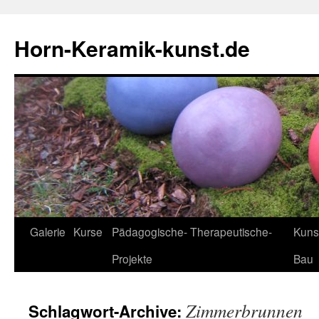
Horn-Keramik-kunst.de
Zum
Galerie
Kurse
Pädagogische- Therapeutische-
Kuns
Inhalt
Projekte
Bau
springen
Zimmerbrunnen
Schlagwort-Archive: