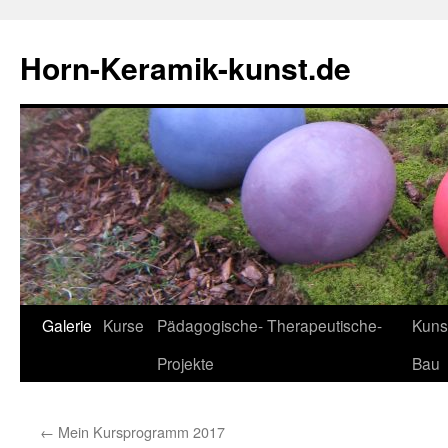
Horn-Keramik-kunst.de
Zum
Galerie
Kurse
Pädagogische- Therapeutische-
Kuns
Inhalt
Projekte
Bau
springen
←
Mein Kursprogramm 2017