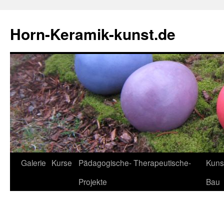
Horn-Keramik-kunst.de
Zum
Galerie
Kurse
Pädagogische- Therapeutische-
Kuns
Inhalt
Projekte
Bau
springen