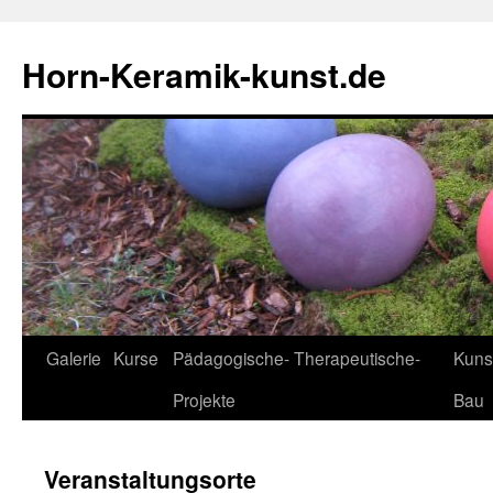
Horn-Keramik-kunst.de
Zum
Galerie
Kurse
Pädagogische- Therapeutische-
Kuns
Inhalt
Projekte
Bau
springen
Veranstaltungsorte