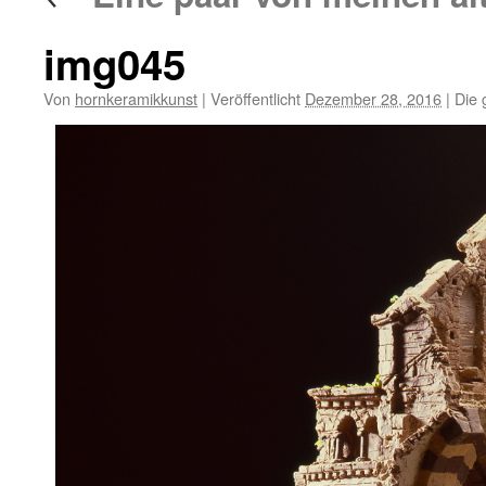
img045
Von
hornkeramikkunst
|
Veröffentlicht
Dezember 28, 2016
|
Die 