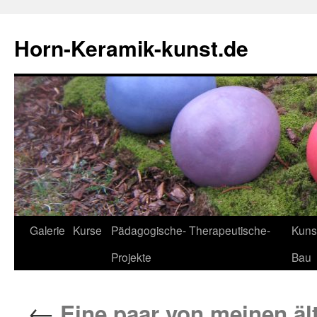
Horn-Keramik-kunst.de
Zum
Galerie
Kurse
Pädagogische- Therapeutische-
Kuns
Inhalt
Projekte
Bau
springen
←
Eine paar von meinen äl