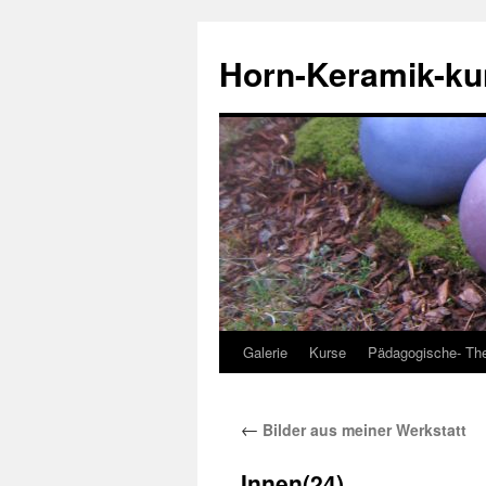
Horn-Keramik-ku
Galerie
Kurse
Pädagogische- The
Zum
Inhalt
←
Bilder aus meiner Werkstatt
springen
Innen(24)