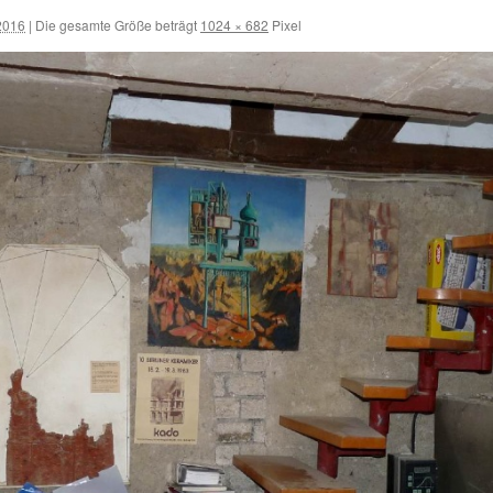
2016
|
Die gesamte Größe beträgt
1024 × 682
Pixel