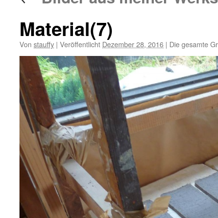
Material(7)
Von
stauffy
|
Veröffentlicht
Dezember 28, 2016
|
Die gesamte Gr