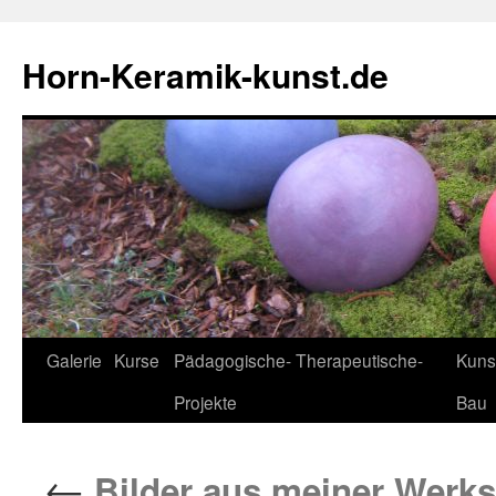
Horn-Keramik-kunst.de
Zum
Galerie
Kurse
Pädagogische- Therapeutische-
Kuns
Inhalt
Projekte
Bau
springen
←
Bilder aus meiner Werks