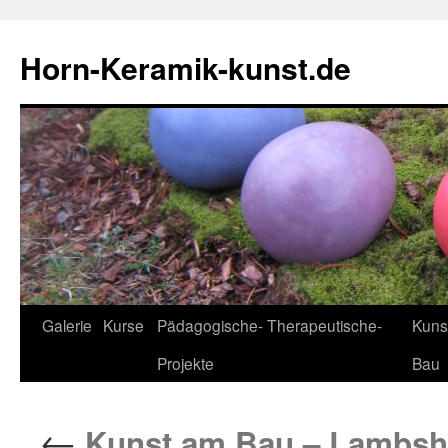
Horn-Keramik-kunst.de
Zum
Galerie
Kurse
Pädagogische- Therapeutische-
Kuns
Inhalt
Projekte
Bau
springen
←
Kunst am Bau – Lambsh