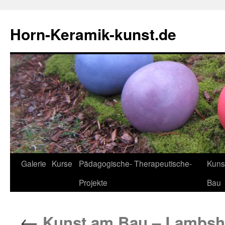
Horn-Keramik-kunst.de
Zum
Galerie
Kurse
Pädagogische- Therapeutische-
Kuns
Inhalt
Projekte
Bau
springen
←
Kunst am Bau – Lambsh