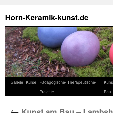
Horn-Keramik-kunst.de
Zum
Galerie
Kurse
Pädagogische- Therapeutische-
Kuns
Inhalt
Projekte
Bau
springen
←
Kunst am Bau – Lambsh