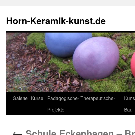
Horn-Keramik-kunst.de
Zum
Galerie
Kurse
Pädagogische- Therapeutische-
Kuns
Inhalt
Projekte
Bau
springen
←
Schule Eckenhagen – Br