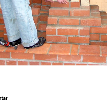
.
tar