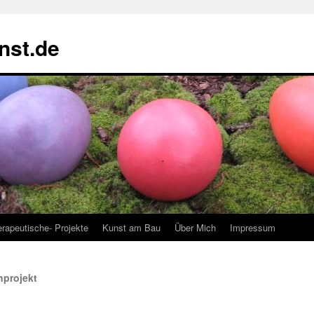
nst.de
rapeutische- Projekte
Kunst am Bau
Über Mich
Impressum
projekt