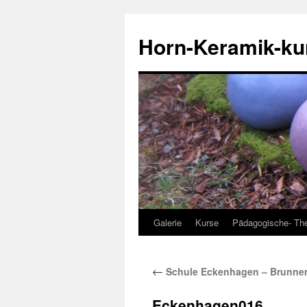
Horn-Keramik-ku
Galerie
Kurse
Pädagogische- The
Zum
Inhalt
←
Schule Eckenhagen – Brunnen
springen
Eckenhagen016